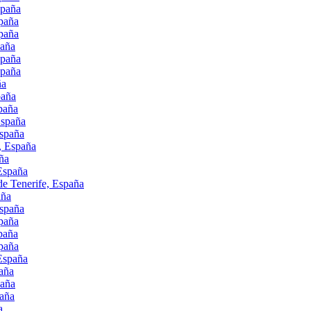
spaña
spaña
spaña
paña
spaña
spaña
ña
paña
paña
España
España
, España
ña
 España
de Tenerife, España
aña
España
spaña
paña
spaña
 España
paña
paña
paña
a