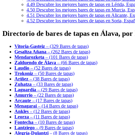
4.49
Descubre los mejores bares de tapas en Lérida, Esp
4.50
Descubre los mejores bares de tapas en Murcia, Es
4.51
Descubre los mejores bares de tapas en Alicante, E
4.52
Descubre los mejores bares de tapas en Soria, Espa
Directorio de bares de tapas en Álava, por
Vitoria-Gasteiz
– (329 Bares de tapas)
Gesaltza Añana
– (262 Bares de tapas)
Mendarozketa
– (101 Bares de tapas)
Zalduendo de Álava
– (66 Bares de tapas)
Laudio
– (52 Bares de tapas)
Trokoniz
– (50 Bares de tapas)
Aríñez
– (38 Bares de tapas)
Zuhatza
– (33 Bares de tapas)
Laguardia
– (29 Bares de tapas)
Amurrio
– (22 Bares de tapas)
Arcaute
– (17 Bares de tapas)
Menagarai
– (14 Bares de tapas)
Ankles
– (12 Bares de tapas)
Leorza
– (11 Bares de tapas)
Fontecha
– (10 Bares de tapas)
Lantziego
– (9 Bares de tapas)
Alegría-Dulantzi
– (8 Bares de tapas)