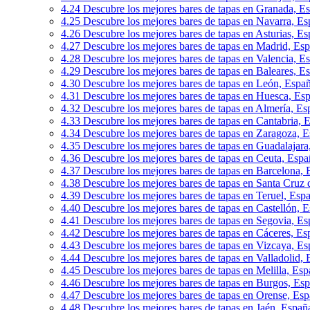
4.24
Descubre los mejores bares de tapas en Granada, E
4.25
Descubre los mejores bares de tapas en Navarra, E
4.26
Descubre los mejores bares de tapas en Asturias, E
4.27
Descubre los mejores bares de tapas en Madrid, Es
4.28
Descubre los mejores bares de tapas en Valencia, E
4.29
Descubre los mejores bares de tapas en Baleares, E
4.30
Descubre los mejores bares de tapas en León, Espa
4.31
Descubre los mejores bares de tapas en Huesca, Es
4.32
Descubre los mejores bares de tapas en Almería, Es
4.33
Descubre los mejores bares de tapas en Cantabria, 
4.34
Descubre los mejores bares de tapas en Zaragoza, 
4.35
Descubre los mejores bares de tapas en Guadalajara
4.36
Descubre los mejores bares de tapas en Ceuta, Espa
4.37
Descubre los mejores bares de tapas en Barcelona,
4.38
Descubre los mejores bares de tapas en Santa Cruz 
4.39
Descubre los mejores bares de tapas en Teruel, Esp
4.40
Descubre los mejores bares de tapas en Castellón, 
4.41
Descubre los mejores bares de tapas en Segovia, E
4.42
Descubre los mejores bares de tapas en Cáceres, Es
4.43
Descubre los mejores bares de tapas en Vizcaya, E
4.44
Descubre los mejores bares de tapas en Valladolid,
4.45
Descubre los mejores bares de tapas en Melilla, Es
4.46
Descubre los mejores bares de tapas en Burgos, Es
4.47
Descubre los mejores bares de tapas en Orense, Es
4.48
Descubre los mejores bares de tapas en Jaén, Españ