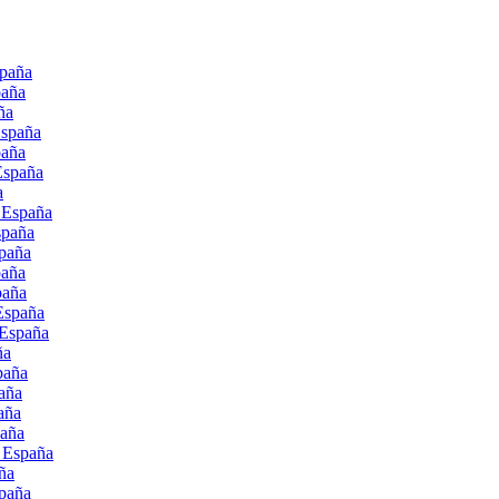
spaña
paña
ña
España
paña
España
a
, España
spaña
spaña
paña
paña
 España
 España
ña
paña
paña
aña
paña
, España
ña
spaña