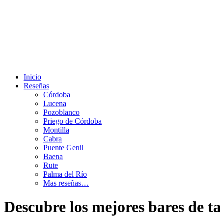
Saltar
al
contenido
Inicio
Reseñas
Córdoba
Lucena
Pozoblanco
Priego de Córdoba
Montilla
Cabra
Puente Genil
Baena
Rute
Palma del Río
Mas reseñas…
Descubre los mejores bares de t