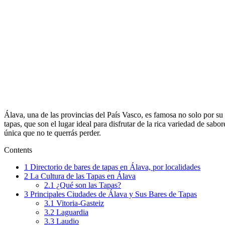
Álava, una de las provincias del País Vasco, es famosa no solo por su h
tapas, que son el lugar ideal para disfrutar de la rica variedad de sa
única que no te querrás perder.
Contents
1
Directorio de bares de tapas en Álava, por localidades
2
La Cultura de las Tapas en Álava
2.1
¿Qué son las Tapas?
3
Principales Ciudades de Álava y Sus Bares de Tapas
3.1
Vitoria-Gasteiz
3.2
Laguardia
3.3
Laudio