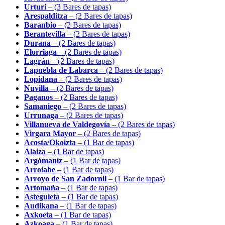
Urturi
– (3 Bares de tapas)
Arespalditza
– (2 Bares de tapas)
Baranbio
– (2 Bares de tapas)
Berantevilla
– (2 Bares de tapas)
Durana
– (2 Bares de tapas)
Elorriaga
– (2 Bares de tapas)
Lagrán
– (2 Bares de tapas)
Lapuebla de Labarca
– (2 Bares de tapas)
Lopidana
– (2 Bares de tapas)
Nuvilla
– (2 Bares de tapas)
Paganos
– (2 Bares de tapas)
Samaniego
– (2 Bares de tapas)
Urrunaga
– (2 Bares de tapas)
Villanueva de Valdegovía
– (2 Bares de tapas)
Virgara Mayor
– (2 Bares de tapas)
Acosta/Okoizta
– (1 Bar de tapas)
Alaiza
– (1 Bar de tapas)
Argómaniz
– (1 Bar de tapas)
Arroiabe
– (1 Bar de tapas)
Arroyo de San Zadornil
– (1 Bar de tapas)
Artomaña
– (1 Bar de tapas)
Asteguieta
– (1 Bar de tapas)
Audikana
– (1 Bar de tapas)
Axkoeta
– (1 Bar de tapas)
Azkoaga
– (1 Bar de tapas)