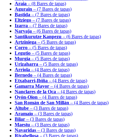
Araia
– (8 Bares de tapas)
Agurain
– (7 Bares de tapas)
Bastida
– (7 Bares de tapas)
Eltziego
– (7 Bares de tapas)
Izarra
– (7 Bares de tapas)
Narvaja
– (6 Bares de tapas)
Santikurutze Kanpezu
– (6 Bares de tapas)
Artziniega
– (5 Bares de tapas)
Corro
– (5 Bares de tapas)
Legutio
– (5 Bares de tapas)
Murgia
– (5 Bares de tapas)
Urizaharra
– (5 Bares de tapas)
Arriola
– (4 Bares de tapas)
Bernedo
– (4 Bares de tapas)
Etxabarri-Ibiña
– (4 Bares de tapas)
Gamarra Mayor
– (4 Bares de tapas)
Nanclares de la Oca
– (4 Bares de tapas)
Oyón-Oion
– (4 Bares de tapas)
San Román de San Millán
– (4 Bares de tapas)
Altube
– (3 Bares de tapas)
Aramaio
– (3 Bares de tapas)
Bilar
– (3 Bares de tapas)
Maestu
– (3 Bares de tapas)
Navaridas
– (3 Bares de tapas)
Rivabellosa
– (3 Bares de tapas)