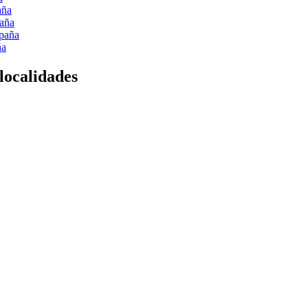
aña
paña
spaña
ña
 localidades