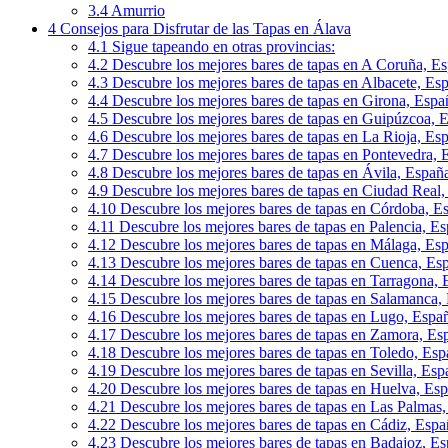
3.4
Amurrio
4
Consejos para Disfrutar de las Tapas en Álava
4.1
Sigue tapeando en otras provincias:
4.2
Descubre los mejores bares de tapas en A Coruña, E
4.3
Descubre los mejores bares de tapas en Albacete, Es
4.4
Descubre los mejores bares de tapas en Girona, Espa
4.5
Descubre los mejores bares de tapas en Guipúzcoa, 
4.6
Descubre los mejores bares de tapas en La Rioja, Es
4.7
Descubre los mejores bares de tapas en Pontevedra, 
4.8
Descubre los mejores bares de tapas en Ávila, Españ
4.9
Descubre los mejores bares de tapas en Ciudad Real
4.10
Descubre los mejores bares de tapas en Córdoba, E
4.11
Descubre los mejores bares de tapas en Palencia, E
4.12
Descubre los mejores bares de tapas en Málaga, Es
4.13
Descubre los mejores bares de tapas en Cuenca, Es
4.14
Descubre los mejores bares de tapas en Tarragona,
4.15
Descubre los mejores bares de tapas en Salamanca,
4.16
Descubre los mejores bares de tapas en Lugo, Espa
4.17
Descubre los mejores bares de tapas en Zamora, Es
4.18
Descubre los mejores bares de tapas en Toledo, Es
4.19
Descubre los mejores bares de tapas en Sevilla, Esp
4.20
Descubre los mejores bares de tapas en Huelva, Es
4.21
Descubre los mejores bares de tapas en Las Palmas
4.22
Descubre los mejores bares de tapas en Cádiz, Espa
4.23
Descubre los mejores bares de tapas en Badajoz, E