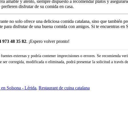
al era amable y atento, siempre dispuesto a recomendar platos y asegurar
 prefieren disfrutar de su comida en casa.
rante no solo ofrece una deliciosa comida catalana, sino que también p
e para disfrutar de una buena comida con amigos. Si te encuentras en S
4 973 48 35 82
. ¡Espero volver pronto!
uentes externas y podría contener imprecisiones o errores. Se recomienda verif
ser corregida, modificada o eliminada, podrá presentar la solicitud a través de
 en Solsona - Lérida
,
Restaurant de cuina catalana