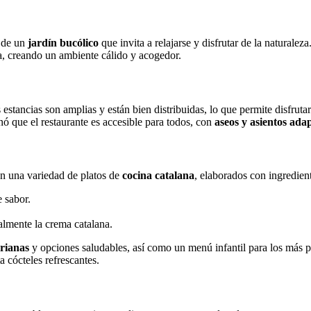
a de un
jardín bucólico
que invita a relajarse y disfrutar de la naturalez
a, creando un ambiente cálido y acogedor.
as estancias son amplias y están bien distribuidas, lo que permite disfr
nó que el restaurante es accesible para todos, con
aseos y asientos ada
cen una variedad de platos de
cocina catalana
, elaborados con ingredien
e sabor.
almente la crema catalana.
rianas
y opciones saludables, así como un menú infantil para los más p
 cócteles refrescantes.