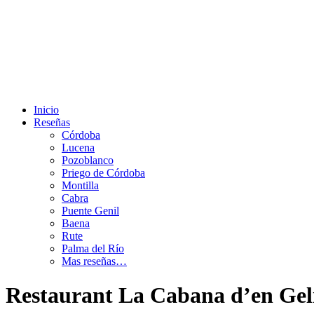
Saltar
al
contenido
Inicio
Reseñas
Córdoba
Lucena
Pozoblanco
Priego de Córdoba
Montilla
Cabra
Puente Genil
Baena
Rute
Palma del Río
Mas reseñas…
Restaurant La Cabana d’en Geli